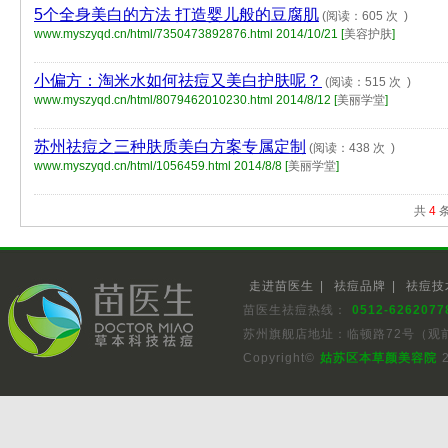
5个全身美白的方法 打造婴儿般的豆腐肌
(阅读：605 次 )
www.myszyqd.cn/html/7350473892876.html
2014/10/21 [
美容护肤
]
小偏方：淘米水如何祛痘又美白护肤呢？
(阅读：515 次 )
www.myszyqd.cn/html/8079462010230.html
2014/8/12 [
美丽学堂
]
苏州祛痘之三种肤质美白方案专属定制
(阅读：438 次 )
www.myszyqd.cn/html/1056459.html
2014/8/8 [
美丽学堂
]
共
4
条
走进苗医生
|
祛痘品牌
|
祛痘技
苗医生祛痘热线：
0512-6262077
苏州旗舰店地址：临顿路72号（观
Copyright©
姑苏区本草颜美容院