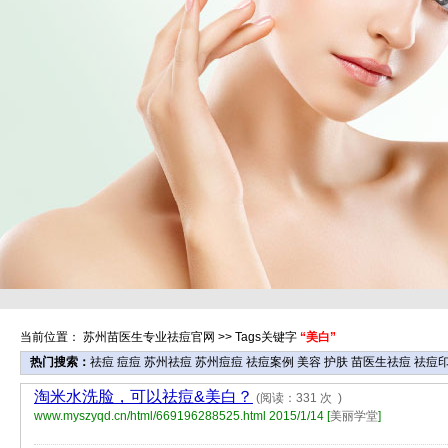
当前位置：
苏州苗医生专业祛痘官网
>> Tags关键字
“美白”
热门搜索：
祛痘
痘痘
苏州祛痘
苏州痘痘
祛痘案例
美容
护肤
苗医生祛痘
祛痘
淘米水洗脸，可以祛痘&美白？
(阅读：331 次 )
www.myszyqd.cn/html/669196288525.html
2015/1/14 [
美丽学堂
]